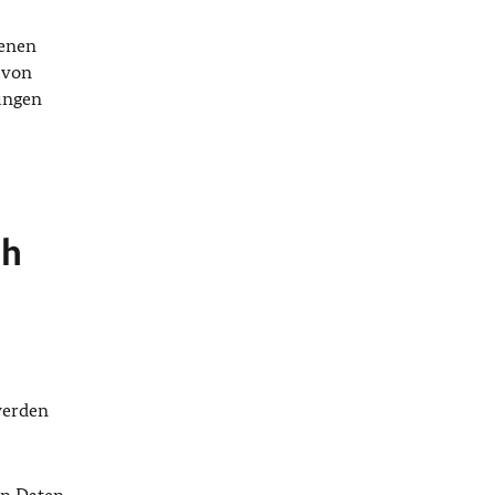
genen
 von
ungen
ch
werden