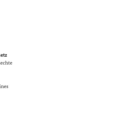
etz
Rechte
ines