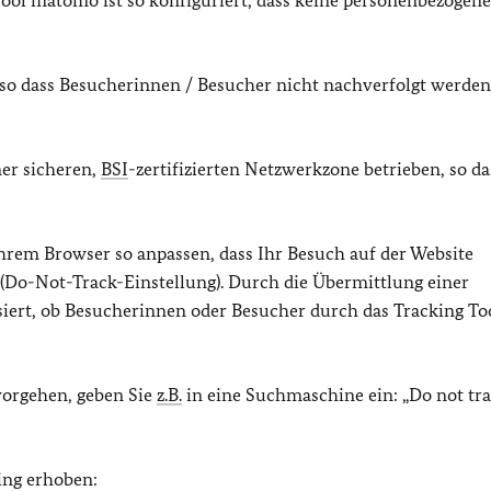
ol matomo ist so konfiguriert, dass keine personenbezogen
 so dass Besucherinnen / Besucher nicht nachverfolgt werden
ner sicheren,
BSI
-zertifizierten Netzwerkzone betrieben, so da
hrem Browser so anpassen, dass Ihr Besuch auf der Website
 (Do-Not-Track-Einstellung). Durch die Übermittlung einer
siert, ob Besucherinnen oder Besucher durch das Tracking To
vorgehen, geben Sie
z.B.
in eine Suchmaschine ein: „Do not tr
ing erhoben: