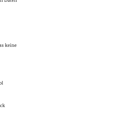
en Daten
ss keine
ol
ack