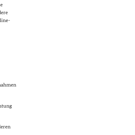
he
dere
line-
aßnahmen
chtung
deren