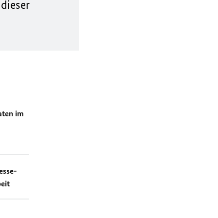
 dieser
aten im
esse-
eit