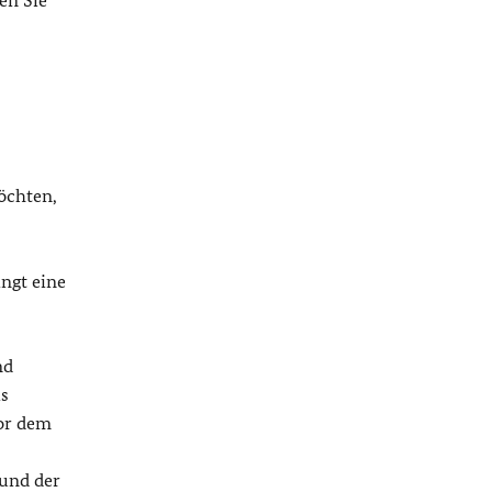
öchten,
ngt eine
nd
is
vor dem
und der