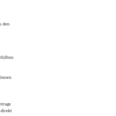
u den
füllten
können
ntrags
 direkt