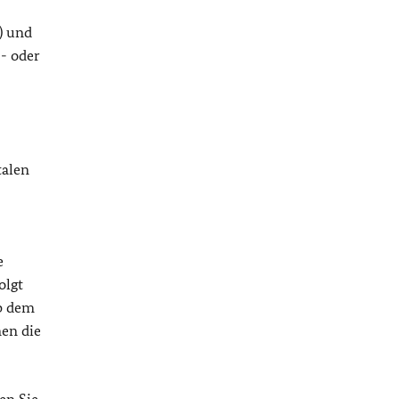
) und
- oder
talen
e
olgt
b dem
nen die
en Sie